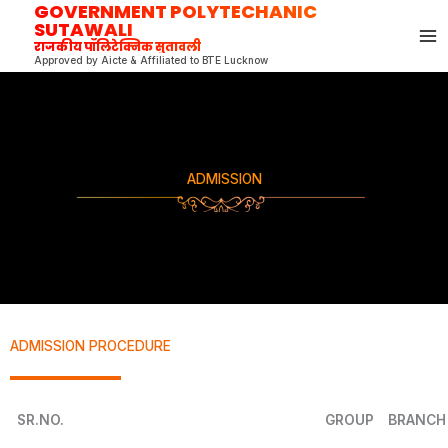
GOVERNMENT POLYTECHANIC
Skip
SUTAWALI
to
राजकीय पॉलिटेक्निक सुतावली
content
Approved by Aicte & Affiliated to BTE Lucknow
ADMISSION
ADMISSION PROCEDURE
SR.NO.
GROUP
BRANCH