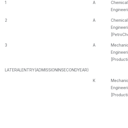
1
A
Chemical
Engineer
2
A
Chemical
Engineer
[PetroCh
3
A
Mechanic
Engineer
[Product
LATERALENTRY(ADMISSIONINSECONDYEAR)
K
Mechanic
Engineer
[Product